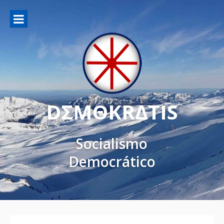
DΣMΘKRΔTIS
Socialismo
Democrático