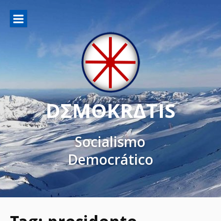
DΣMΘKRΔTIS
Socialismo
Democrático