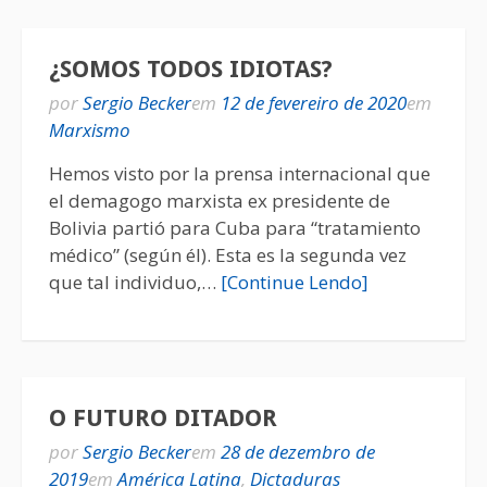
¿SOMOS TODOS IDIOTAS?
por
Sergio Becker
em
12 de fevereiro de 2020
em
Marxismo
Hemos visto por la prensa internacional que
el demagogo marxista ex presidente de
Bolivia partió para Cuba para “tratamiento
médico” (según él). Esta es la segunda vez
que tal individuo,…
[Continue Lendo]
O FUTURO DITADOR
por
Sergio Becker
em
28 de dezembro de
2019
em
América Latina
,
Dictaduras