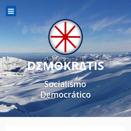
DΣMΘKRΔTIS
Socialismo
Democrático