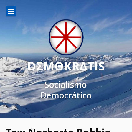
DΣMΘKRΔTIS
Socialismo
Democrático